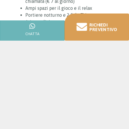
chiamata (€ 7 al giorno)
Ampi spazi per il gioco e il relax
Portiere notturno e 2 Sale TV
Aria condizionata e Free Wifi
RICHIEDI
Noleggio biciclette gratuito
PREVENTIVO
CHATTA
Saletta lettura
Servizi Family